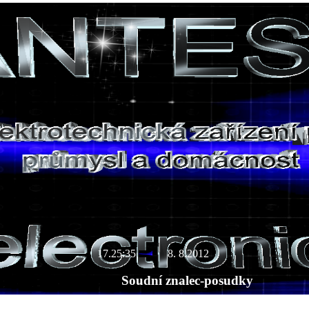
17.25:36
8. 8.2012
Soudní znalec-posudky