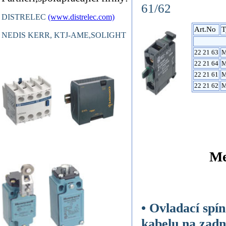
61/62
DISTRELEC
(www.distrelec.com)
Art.No
T
NEDIS KERR, KTJ-AME,SOLIGHT
22 21 63
M
22 21 64
M
22 21 61
M
22 21 62
M
Me
• Ovladací spí
kabelu na zadn