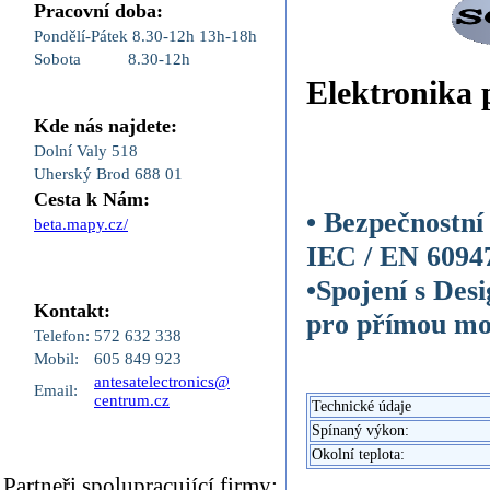
Pracovní doba:
Pondělí-Pátek
8.30-12h
13h-18h
Sobota
8.30-12h
Elektronika 
Kde nás najdete:
Dolní Valy 518
Uherský Brod 688 01
Cesta k Nám:
• Bezpečnostní
beta.mapy.cz/
IEC / EN 6094
•Spojení s Des
Kontakt:
pro přímou mo
Telefon:
572 632 338
Mobil:
605 849 923
antesatelectronics@
Email:
centrum.cz
Technické údaje
Spínaný výkon:
Okolní teplota:
Partneři,spolupracující firmy: