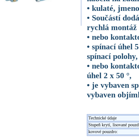
• kulaté, jme
• Součástí dod
rychlá montáž 
• nebo kontakto
• spínací úhel
spínací polohy,
• nebo kontakto
úhel 2 x 50 °,
• je vybaven s
vybaven objímk
Technické údaje
Stupeň krytí, lisované pouzd
kovové pouzdro: