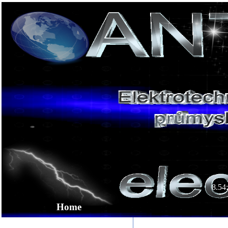
8.54
Home