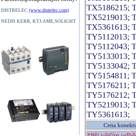
TX5186215; 
DISTRELEC
(www.distrelec.com)
TX5219013; 
NEDIS KERR, KTJ-AME,SOLIGHT
TX5361613; 
TY5112013; 
TY5112043; 
TY5133013; 
TY5133042; 
TY5154811; 
TY5176211; 
TY5176212; 
TY5219013; 
TY5361613;
Cena konekt
*Při větším odb