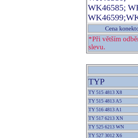
WK46585; W
WK46599;WK
Cena konekt
*Při větším odb
slevu.
TYP
TY 515 4813 X8
TY 515 4813 A5
TY 516 4813 A1
TY 517 6213 XN
TY 525 6213 WN
TY 527 3012 X6