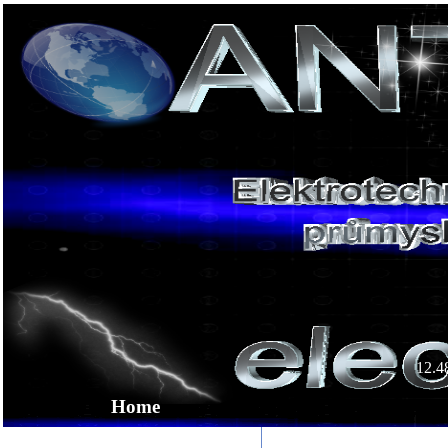
12.4
Home