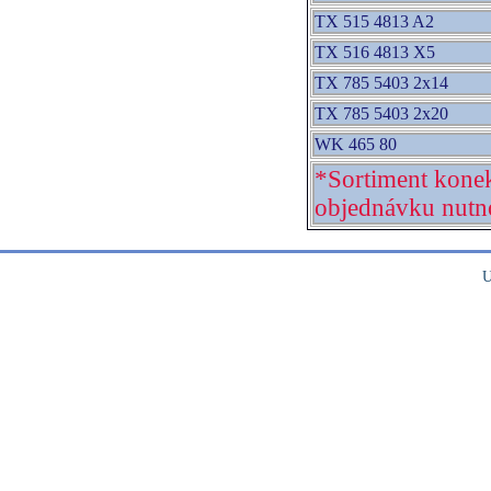
TX 515 4813 A2
TX 516 4813 X5
TX 785 5403 2x14
TX 785 5403 2x20
WK 465 80
*Sortiment konek
objednávku nutno
U