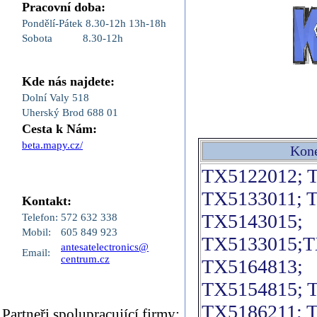
Pracovní doba:
Pondělí-Pátek
8.30-12h
13h-18h
Sobota
8.30-12h
Kde nás najdete:
Dolní Valy 518
Uherský Brod 688 01
Cesta k Nám:
beta.mapy.cz/
Kone
TX5122012; 
TX5133011; 
Kontakt:
TX5143015;
Telefon:
572 632 338
Mobil:
605 849 923
TX5133015;T
antesatelectronics@
Email:
centrum.cz
TX5164813;
TX5154815; 
TX5186211; 
Partneři,spolupracující firmy: