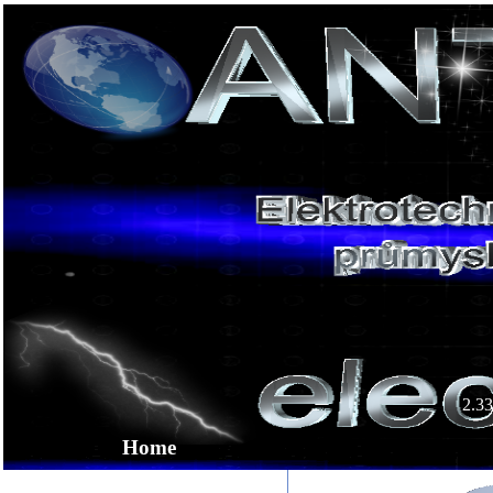
2.33
Home