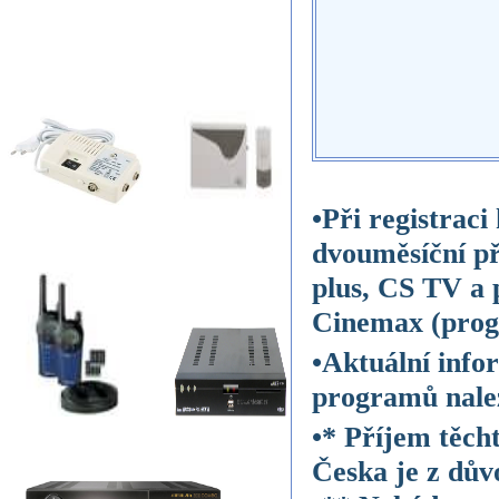
•Při registraci
dvouměsíční p
plus, CS TV 
Cinemax (prog
•Aktuální info
programů nale
•* Příjem těc
Česka je z dův