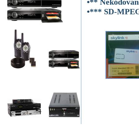
•** Nekódovan
•*** SD-MPE