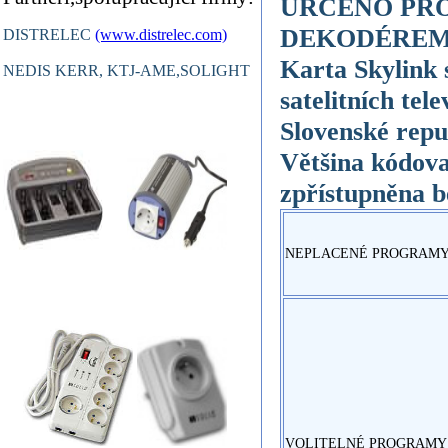
URČENO PRO
DEKODÉREM
DISTRELEC
(www.distrelec.com)
Karta Skylink 
NEDIS KERR, KTJ-AME,SOLIGHT
satelitních te
Slovenské repu
Většina kódova
zpřístupněna b
NEPLACENÉ PROGRAM
VOLITELNÉ PROGRAMY