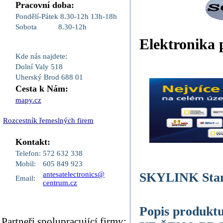
Pracovní doba:
Pondělí-Pátek
8.30-12h
13h-18h
Sobota
8.30-12h
Elektronika
Kde nás najdete:
Dolní Valy 518
Uherský Brod 688 01
Cesta k Nám:
mapy.cz
Rozcestník řemeslných firem
Kontakt:
Telefon:
572 632 338
Mobil:
605 849 923
SKYLINK Sta
antesatelectronics@
Email:
centrum.cz
Popis produktu
Partneři,spolupracující firmy: