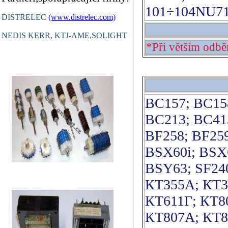
101÷104NU71;
DISTRELEC
(www.distrelec.com)
NEDIS KERR, KTJ-AME,SOLIGHT
*Při větším odbě
BC157; BC15
BC213; BC41
BF258; BF259
BSX60i; BSX
BSY63; SF240
КТ355A; КТ3
КТ611Г; КТ8
КТ807А; КТ8