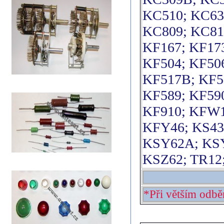
KC510; KC63
KC809; KC81
KF167; KF173
KF504; KF506
KF517B; KF5
KF589; KF59
KF910; KFW1
KFY46; KS43
KSY62A; KSY
KSZ62; TR12;
*Při větším odbě