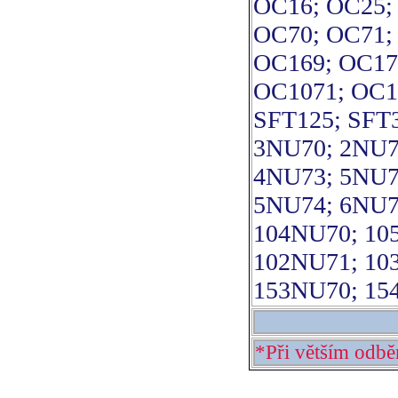
OC16; OC25;
OC70; OC71;
OC169; OC17
OC1071; OC1
SFT125; SFT3
3NU70; 2NU7
4NU73; 5NU7
5NU74; 6NU7
104NU70; 10
102NU71; 10
153NU70; 15
*Při větším odbě