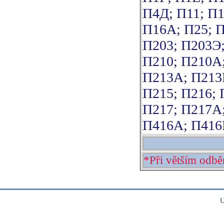
П4Д; П11; П1
П16А; П25; П
П203; П203Э;
П210; П210А;
П213А; П213
П215; П216; 
П217; П217А;
П416А; П416Б
*Při větším odbě
U