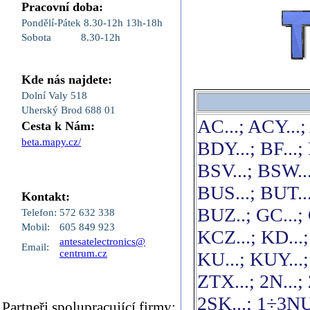
Pracovní doba:
Pondělí-Pátek
8.30-12h
13h-18h
Sobota
8.30-12h
Kde nás najdete:
Dolní Valy 518
Uherský Brod 688 01
AC...; ACY...; 
Cesta k Nám:
beta.mapy.cz/
BDY...; BF...;
BSV...; BSW...
BUS...; BUT..
Kontakt:
BUZ..; GC...; G
Telefon:
572 632 338
Mobil:
605 849 923
KCZ...; KD...;
antesatelectronics@
Email:
centrum.cz
KU...; KUY...; 
ZTX...; 2N...; 
2SK...; 1÷3N
Partneři,spolupracující firmy: