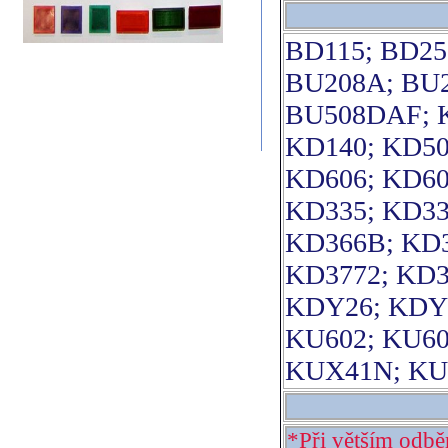
BD115; BD25
BU208A; BU2
BU508DAF; K
KD140; KD50
KD606; KD60
KD335; KD33
KD366B; KD3
KD3772; KD3
KDY26; KDY5
KU602; KU60
KUX41N; KUY
*Při větším odbě