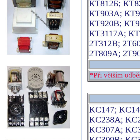
КТ812Б; КТ8
КТ903А; КТ9
КТ920В; КТ9
КТ3117А; КТ
2Т312В; 2Т60
2Т809А; 2Т90
*Při větším odbě
KC147; KC14
KC238A; KC2
KC307A; KC3
KC309B; KC3