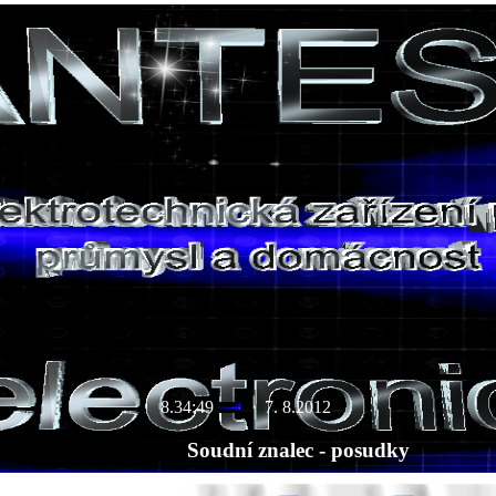
8.34:49
7. 8.2012
Soudní znalec - posudky